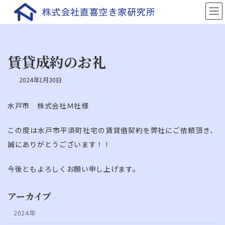
コ
ナ
ン
ビ
テ
ゲ
ン
ー
ツ
シ
へ
ョ
賃貸成約のお礼
ス
ン
キ
に
2024年1月30日
ッ
移
プ
動
水戸市 株式会社Ｍ社様
この度は水戸市平須町社宅の賃貸借契約を弊社にご依頼頂き、
誠にありがとうございます！！
今後ともよろしくお願い申し上げます。
アーカイブ
2024年